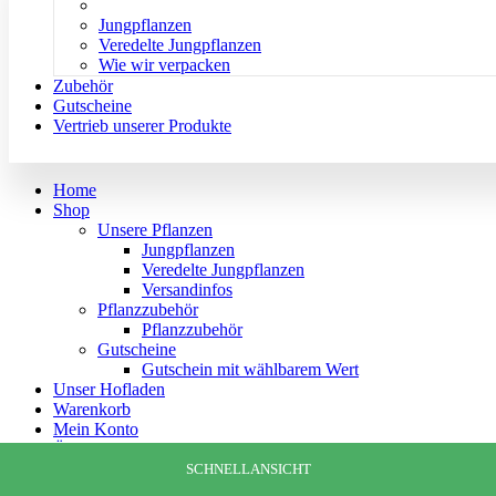
Pflanzen & Infos
Jungpflanzen
Veredelte Jungpflanzen
Wie wir verpacken
Zubehör
Gutscheine
Vertrieb unserer Produkte
Home
Shop
Unsere Pflanzen
Jungpflanzen
Veredelte Jungpflanzen
Versandinfos
Pflanzzubehör
Pflanzzubehör
Gutscheine
Gutschein mit wählbarem Wert
Unser Hofladen
Warenkorb
Mein Konto
Über uns
Videos
SCHNELLANSICHT
SCHNELLANSICHT
SCHNELLANSICHT
SCHNELLANSICHT
Galerie